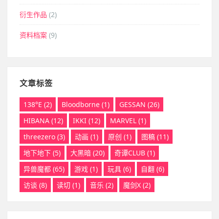
衍生作品
(2)
资料档案
(9)
文章标签
138°E
(2)
Bloodborne
(1)
GESSAN
(26)
HIBANA
(12)
IKKI
(12)
MARVEL
(1)
threezero
(3)
动画
(1)
原创
(1)
图稿
(11)
地下地下
(5)
大黑暗
(20)
奇谭CLUB
(1)
异兽魔都
(65)
游戏
(1)
玩具
(6)
自翻
(6)
访谈
(8)
读切
(1)
音乐
(2)
魔剑X
(2)