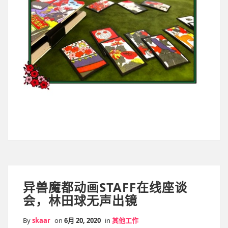
异兽魔都动画STAFF在线座谈
会，林田球无声出镜
By
skaar
on
6月 20, 2020
in
其他工作