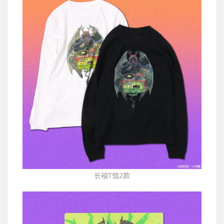
长袖T恤2款