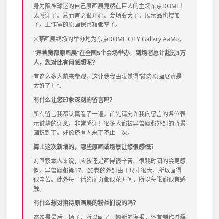
身为阪神球迷的自己原画展竟然在巨人的主场东京DOME！
太感谢了。总而言之很开心。会场变大了，展示品也增加
了。工作室的原画保管箱都空了。
※原画展终场的举办地为东京DOME CITY Gallery AaMo。
“异兽魔都原画展”在全国5个会场举办，到场者总计超过3万
人，您对此有何感想呢？
有这么多人前来参观，这让我我由衷觉得“能办原画展真是
太好了！”。
有什么让您印象深刻的留言吗？
所有留言我都认真看了一遍。首先请允许我向留言的各位表
示诚挚的谢意。非常感谢！很多人都被异兽魔都外封的背景
画惊到了。好像还有人来了不止一次。
算上这次新增的，哪些原画或场景让您很感慨？
对画家本人来说，应该还是画得很辛苦、很耗时间的会更感
慨。异兽魔都第17、20卷的外封由于尺寸很大，所以画得
很辛苦。此外每一话的扉页都很花时间，所以每张都很有感
触。
有什么想对期待原画展的粉丝们说的吗？
这次是最后一场了，所以画了一幅新的海报，还有制作过程