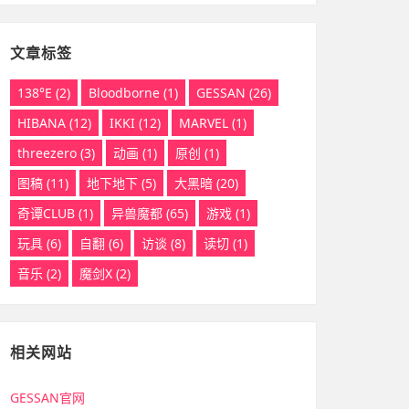
文章标签
138°E
(2)
Bloodborne
(1)
GESSAN
(26)
HIBANA
(12)
IKKI
(12)
MARVEL
(1)
threezero
(3)
动画
(1)
原创
(1)
图稿
(11)
地下地下
(5)
大黑暗
(20)
奇谭CLUB
(1)
异兽魔都
(65)
游戏
(1)
玩具
(6)
自翻
(6)
访谈
(8)
读切
(1)
音乐
(2)
魔剑X
(2)
相关网站
GESSAN官网