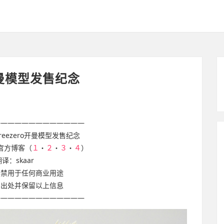
开曼模型发售纪念
—————————————
reezero开曼模型发售纪念
官方博客（
１
・
２
・
３
・
４
）
译：skaar
严禁用于任何商业用途
明出处并保留以上信息
—————————————