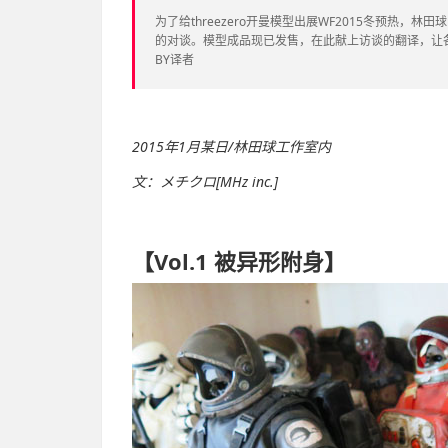
为了给threezero开曼模型出展WF2015冬预热，
的对谈。模型成品现已发售，在此献上访谈的翻译，让
BY译者
2015年1月某日/林田球工作室内
文：メチクロ[MHz inc.]
【Vol.1
被异形附身】