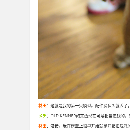
林田
：这就是我的第一只模型。配件没多久就丢了
メチ
：OLD KENNER的东西现在可是相当值钱
林田
：没错。我在模型上很早开始就是开箱把玩派