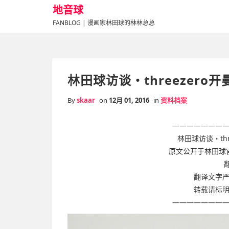
地音球
FANBLOG | 漫画家林田球的林林总总
林田球访谈・threezero
By
skaar
on
12月 01, 2016
in
资料档案
———————
林田球访谈・th
原文公开于林田球
翻
翻译文字
转载请标
———————