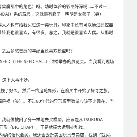
异兽魔都中的角色）呀。幼时体验的影响好深啊……不过一上
NDAI）系的玩具，这就很有趣了，明明是女孩子（笑）。
得大人也有给我买过这一类玩具。印象中还有可以通过遥控器
娃娃我也很喜欢，有很多。总之，我就是很喜欢人偶。从那时
。之后多愁善感的年纪里还喜欢模型吗？
ED（THE SEED HALL）顶楼举办的展览会。当我看到现场
……这下大事不妙。
凝视了好久。然后一路追随异形，在购买中开始了探寻之旅。
福是祸（笑）。不过80年代的异形模型数量应该不比现在，当
我就像被附了身一样地去买模型。应该是从TSUKUDA
形（BIG CHAP），于是就撞大运到处乱找。
内容的话也会买。我还会去逛美国玩具专卖店，找到了就买。