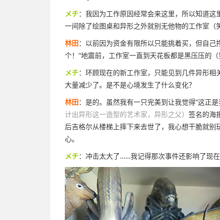
メチ
：我因为工作原因经常会来这里，所以知道这
一间除了绘图桌和异形之外就别无他物的工作室（
林田
：以前因为资金有限所以只能挑着买，但自己挣
个！”地震前，工作室一直到天花板都是黑压压的
メチ
：环顾现在的新工作室，只能见到几件异形相
大量减少了。是不是心境发生了什么变化？
林田
：是的。虽然我有一只完美到让我觉得“这正是
计出异形这一造型的艺术家，异形之父）
签名的海
后吉格尔从楼梯上摔下来去世了，我心想干脆就别
心。
メチ
：冲击太大了……我记得那次事件还影响了现