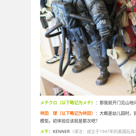
メチクロ（以下略记为メチ）
：那我就开门见山地
林田 球（以下略记为林田）
：大概是幼儿园时，我
模型。初体验应该就是那次吧？
メチ
：KENNER
（译注：成立于1947年的美国玩具