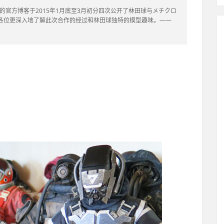
林田球的官方博客于2015年1月底至3月初分四次公开了林田球与メチクロ
各位更深入地了解此次合作的经过和林田球独特的模型趣味。——