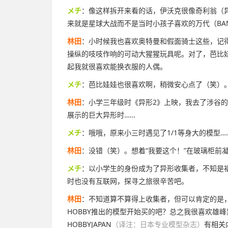
メチ
：像这样拆开来看的话，伊沃克很像奇利翁（
来就是星球大战而不是当时小孩子喜欢的万代（BA
林田
：小时候我也喜欢奥特曼和假面骑士这些，记
操纵的吱吱作响的可动大猩猩玩具呢。对了，芭比
起我就很喜欢能换衣服的人偶。
メチ
：芭比娃娃也很喜欢啊，稍微安心点了（笑）
林田
：小学三年级时《异形2》上映，我去了涉谷的SE
展示的巨大异形时……
メチ
：哦哦，原来小三时遇见了1/1等身大的模型
林田
：没错（笑）。想着“我要这个！”在玻璃柜前
メチ
：以小学生的身份成为了异形收集者，不知是
时也没有互联网，探寻之旅很辛苦吧。
林田
：不知道算不算得上收集者，但可以肯定的是，
HOBBY推出的模型开始买的吧？总之我很喜欢雄峰异
HOBBYJAPAN
（译注：日本专业模型杂志）
有相关