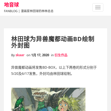
地音球
TOGGLE
FANBLOG | 漫画家林田球的林林总总
NAVIGA
林田球为异兽魔都动画BD绘制
外封图
By
skaar
on
1月 17, 2020
in
衍生作品
异兽魔都动画将发售BD-BOX，以上下两卷的形式分别于
5/20及6/17发售，外封均由林田球绘制。