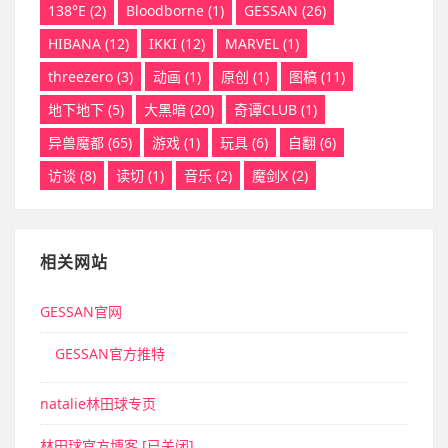
138°E
(2)
Bloodborne
(1)
GESSAN
(26)
HIBANA
(12)
IKKI
(12)
MARVEL
(1)
threezero
(3)
动画
(1)
原创
(1)
图稿
(11)
地下地下
(5)
大黑暗
(20)
奇谭CLUB
(1)
异兽魔都
(65)
游戏
(1)
玩具
(6)
自翻
(6)
访谈
(8)
读切
(1)
音乐
(2)
魔剑X
(2)
相关网站
GESSAN官网
GESSAN官方推特
natalie林田球专页
林田球官方博客 [已关闭]