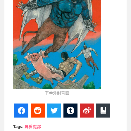
下卷外封背面
Facebook
Reddit
Twitter
Tumblr
Weibo
Bookma
Tags:
异兽魔都