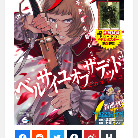
Facebook
Reddit
Twitter
Tumblr
Weibo
Bookma