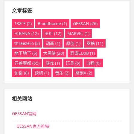
文章标签
138°E
(2)
Bloodborne
(1)
GESSAN
(26)
HIBANA
(12)
IKKI
(12)
MARVEL
(1)
threezero
(3)
动画
(1)
原创
(1)
图稿
(11)
地下地下
(5)
大黑暗
(20)
奇谭CLUB
(1)
异兽魔都
(65)
游戏
(1)
玩具
(6)
自翻
(6)
访谈
(8)
读切
(1)
音乐
(2)
魔剑X
(2)
相关网站
GESSAN官网
GESSAN官方推特